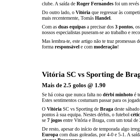
clube. A saída de
Roger Fernandes
foi um revés
Do outro lado, o
Vitória
que regressar às compet
mais recentemente, Tomás
Handel
.
Com as
duas equipas
a precisar dos
3 pontos
, o
nossos especialistas puseram-se ao trabalho e re
Mas lembra-te, este artigo não te traz promessas
forma
responsável
e com
moderação
!
Vitória SC vs Sporting de Brag
Mais de 2.5 golos @ 1.90
Se há coisa que nunca falta no
dérbi minhoto
é t
Estes sentimentos costumam passar para os jogadore
O
Vitória
SC vs Sporting de
Braga
deste sábado
pontos à sua equipa. Nestes dérbis, o futebol
céti
se
7 jogos
entre Vitória e Braga, com um total de
De resto, apesar do início de temporada algo irreg
Europa
com duas goleadas, por 4-0 e 5-1. A saí