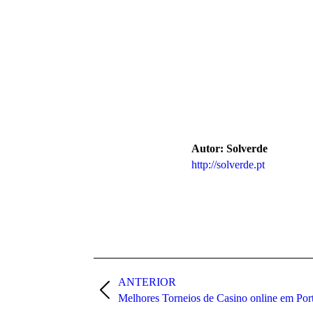
Autor:
Solverde
http://solverde.pt
Post
navigation
ANTERIOR
Previous
Melhores Torneios de Casino online em Por
post: