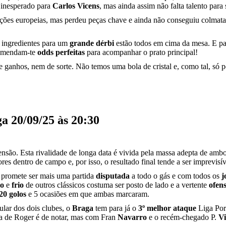
 inesperado para
Carlos Vicens
, mas ainda assim não falta talento par
ições europeias, mas perdeu peças chave e ainda não conseguiu colmat
s ingredientes para um
grande dérbi
estão todos em cima da mesa. E para
comendam-te
odds perfeitas
para acompanhar o prato principal!
 de ganhos, nem de sorte. Não temos uma bola de cristal e, como tal, s
a 20/09/25 às 20:30
ensão. Esta rivalidade de longa data é vivida pela massa adepta de amb
s dentro de campo e, por isso, o resultado final tende a ser imprevisível
 promete ser mais uma partida
disputada
a todo o gás e com todos os
j
co
e
frio
de outros clássicos costuma ser posto de lado e a vertente
ofen
20 golos
e 5 ocasiões em que ambas marcaram.
ular dos dois clubes, o
Braga
tem para já o
3º melhor ataque
Liga Por
da de Roger é de notar, mas com Fran
Navarro
e o recém-chegado P.
Vi