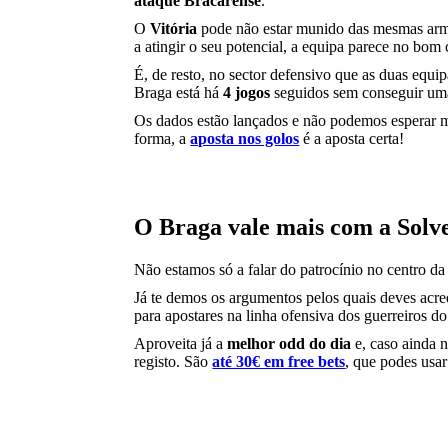
ataque Bracarense
.
O
Vitória
pode não estar munido das mesmas ar
a atingir o seu potencial, a equipa parece no bo
É, de resto, no sector defensivo que as duas equi
Braga está há
4 jogos
seguidos sem conseguir u
Os dados estão lançados e não podemos esperar m
forma, a
aposta nos golos
é a aposta certa!
O Braga vale mais com a Solv
Não estamos só a falar do patrocínio no centro da
Já te demos os argumentos pelos quais deves acr
para apostares na linha ofensiva dos guerreiros d
Aproveita já a
melhor odd do dia
e, caso ainda n
registo. São
até 30€ em free bets
, que podes usa