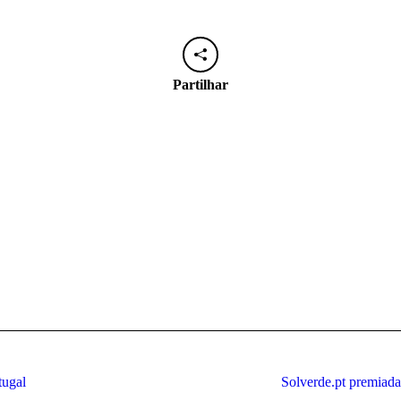
Partilhar
Next
tugal
Solverde.pt premia
post: