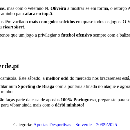
mas, mas com o veterano N.
Oliveira
a mostrar-se em forma, o reforço 
m caminho para
atacar o top-5
.
pas têm vacilado
mais com golos sofridos
em quase todos os jogos. O V
ma
clean sheet
.
enos que um jogo a privilegiar o
futebol ofensivo
sempre com a baliza
erde.pt
 camisola. Este sábado, a
melhor odd
do mercado nos bracarenses est
editar num
Sporting de Braga
com a pontaria afinada no ataque e agora
o minho.
ão faças parte da casa de apostas
100% Portuguesa
, prepara-te para s
r para vibrar ainda mais com o
dérbi minhoto
!
Categoria:
Apostas Desportivas
Solverde
20/09/2025