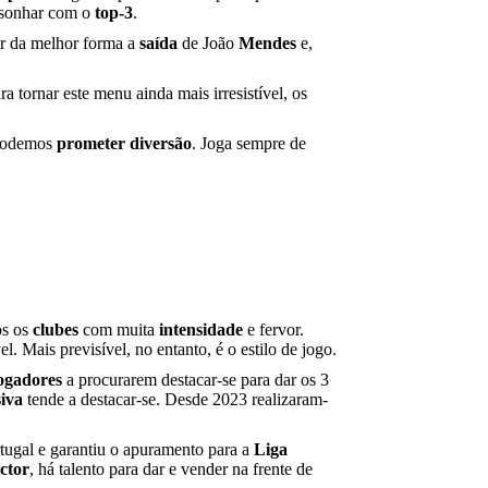
a sonhar com o
top-3
.
ar da melhor forma a
saída
de João
Mendes
e,
 tornar este menu ainda mais irresistível, os
ó podemos
prometer diversão
. Joga sempre de
os os
clubes
com muita
intensidade
e fervor.
. Mais previsível, no entanto, é o estilo de jogo.
ogadores
a procurarem destacar-se para dar os 3
siva
tende a destacar-se. Desde 2023 realizaram-
tugal e garantiu o apuramento para a
Liga
ctor
, há talento para dar e vender na frente de