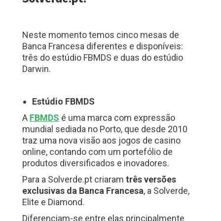
Neste momento temos cinco mesas de
Banca Francesa diferentes e disponíveis:
três do estúdio FBMDS e duas do estúdio
Darwin.
Estúdio FBMDS
A
FBMDS
é uma marca com expressão
mundial sediada no Porto, que desde 2010
traz uma nova visão aos jogos de casino
online, contando com um portefólio de
produtos diversificados e inovadores.
Para a Solverde.pt criaram
três versões
exclusivas da Banca Francesa
, a Solverde,
Elite e Diamond.
Diferenciam-se entre elas principalmente