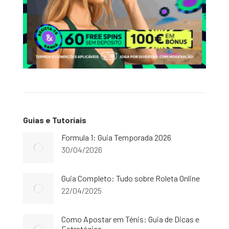
Guias e Tutoriais
Formula 1: Guia Temporada 2026
30/04/2026
Guia Completo: Tudo sobre Roleta Online
22/04/2025
Como Apostar em Ténis: Guia de Dicas e
Estratégias