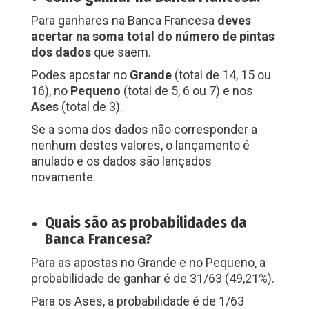
Para ganhares na Banca Francesa
deves
acertar na soma total do número de pintas
dos dados
que saem.
Podes apostar no
Grande
(total de 14, 15 ou
16), no
Pequeno
(total de 5, 6 ou 7) e nos
Ases
(total de 3).
Se a soma dos dados não corresponder a
nenhum destes valores, o lançamento é
anulado e os dados são lançados
novamente.
Quais são as probabilidades da
Banca Francesa?
Para as apostas no Grande e no Pequeno, a
probabilidade de ganhar é de 31/63 (49,21%).
Para os Ases, a probabilidade é de 1/63