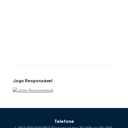
Jogo Responsável
Telefone
(+351) 300 600 867 Disponível das 10:00h às 20:00h