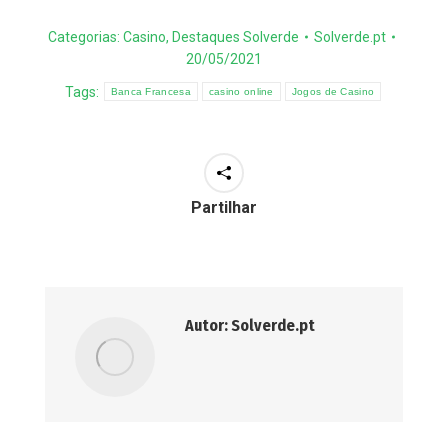
Categorias:
Casino
,
Destaques Solverde
Solverde.pt
20/05/2021
Tags:
Banca Francesa
casino online
Jogos de Casino
Partilhar
Autor:
Solverde.pt