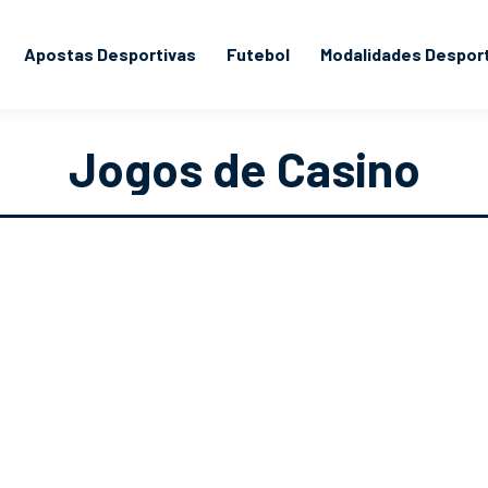
Apostas Desportivas
Futebol
Modalidades Despor
Jogos de Casino