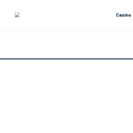
Casino