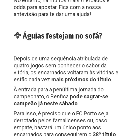
No entanto, há muitos mais mercados e
odds para apostar. Fica com a nossa
antevisão para te dar uma ajuda!
🦅 Águias festejam no sofá?
Depois de uma sequência atribulada de
quatro jogos sem conhecer o sabor da
vitória, os encarnados voltaram às vitórias e
estão cada vez
mais próximos do título
.
À entrada para a penúltima jornada do
campeonato, o Benfica
pode sagrar-se
campeão já neste sábado
.
Para isso, é preciso que o FC Porto seja
derrotado pelos famalicenses ou, caso
empate, bastará um único ponto aos
encarnados para conseguirem o
38º título