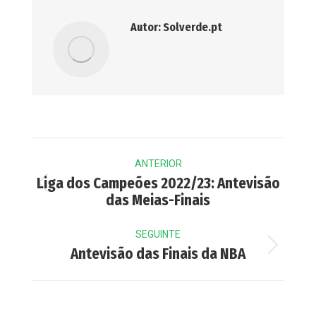
Autor:
Solverde.pt
Post
ANTERIOR
navigation
Liga dos Campeões 2022/23: Antevisão
Previous
das Meias-Finais
post:
SEGUINTE
Next
Antevisão das Finais da NBA
post: