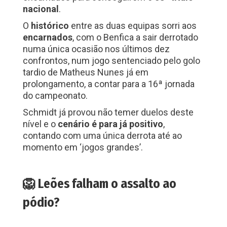
nacional
.
O
histórico
entre as duas equipas sorri aos
encarnados
, com o Benfica a sair derrotado
numa única ocasião nos últimos dez
confrontos, num jogo sentenciado pelo golo
tardio de Matheus Nunes já em
prolongamento, a contar para a 16ª jornada
do campeonato.
Schmidt já provou não temer duelos deste
nível e o
cenário é para já positivo
,
contando com uma única derrota até ao
momento em ‘jogos grandes’.
🦁 Leões falham o assalto ao
pódio?