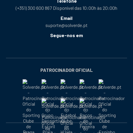
Telefone
(+351) 300 600 867 Disponível das 10:00h às 20:00h
Email
suporte@solverde.pt
Segue-nos em
Facebook
Instagram
X
YouTube
Telegram
Tiktok
Podcast
abre
abre
abre
abre
abre
abre
abre
numa
numa
numa
numa
numa
numa
numa
nova
nova
nova
nova
nova
nova
nova
PATROCINADOR OFICIAL
janela
janela
janela
janela
janela
janela
janela