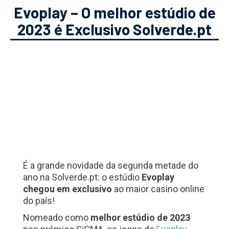
Evoplay – O melhor estúdio de
2023 é Exclusivo Solverde.pt
É a grande novidade da segunda metade do
ano na Solverde.pt: o estúdio
Evoplay
chegou em exclusivo
ao maior casino online
do país!
Nomeado como
melhor estúdio de 2023