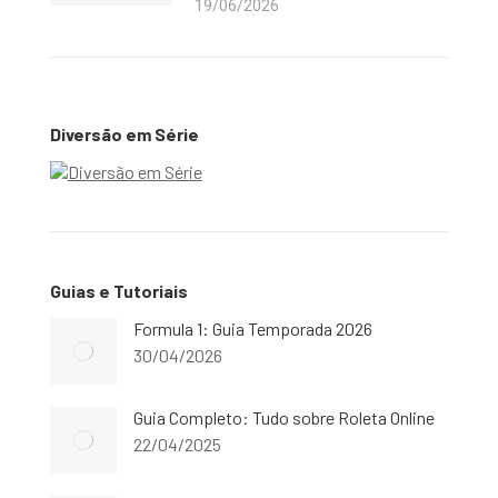
19/06/2026
Diversão em Série
Guias e Tutoriais
Formula 1: Guia Temporada 2026
30/04/2026
Guia Completo: Tudo sobre Roleta Online
22/04/2025