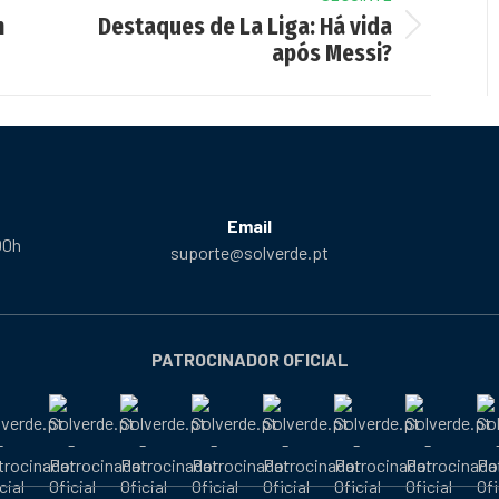
m
Destaques de La Liga: Há vida
Next
após Messi?
post:
Email
00h
suporte@solverde.pt
PATROCINADOR OFICIAL