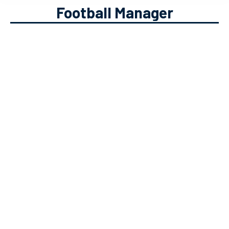
Football Manager
Podcast Vai a Jogo #20 – FM,
vamos falar de Football Manager
eSports
,
Podcast
Solverde.pt
16/07/2021
No 20º episódio do Vai a Jogo,
decidimos ir falar com o Rafael Neves
sobre Football Manager FM. Não
percas as tácticas que temos para ti!
🎧