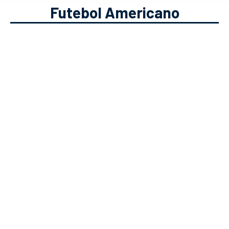
Futebol Americano
#BeatTheOdds – Prognósticos
Desportivos [15 a 17 Out]
Apostas Desportivas
,
Modalidades
Desportivas
Solverde.pt
15/10/2021
Conhece os prognósticos desportivos
para os grandes eventos do fim-de-
semana com este artigo do