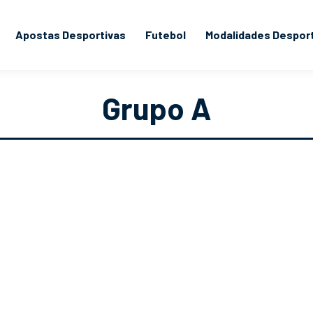
Apostas Desportivas
Futebol
Modalidades Despor
Grupo A