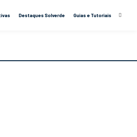
tivas
Destaques Solverde
Guias e Tutoriais
Search: