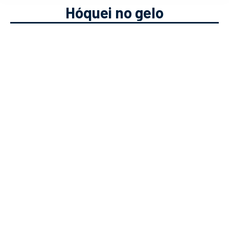
Hóquei no gelo
Wayne Gretzky: O melhor de
sempre sobre o gelo
Modalidades Desportivas
Solverde.pt
25/01/2021
Conheces Wayne Gretzky? Neste
artigo damos contamos-te um pouco
sobre o perfil deste atleta e percurso
profissional do GOAT do hóquei no