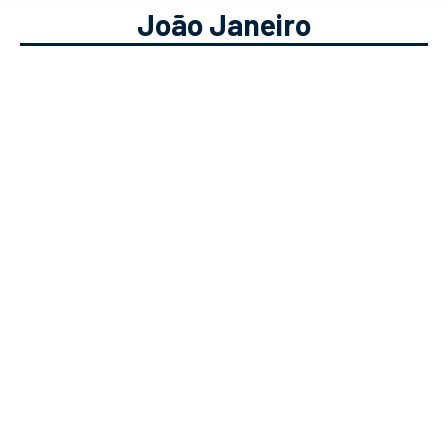
João Janeiro
Podcast Vai a Jogo #17 – Portugal
X Hungria, antevisão de João
Janeiro
Podcast
Solverde.pt
15/06/2021
João Janeiro foi o treinador convocado
para o Vai A Jogo. Está há 4 anos na
Hungria e contou-nos como funciona