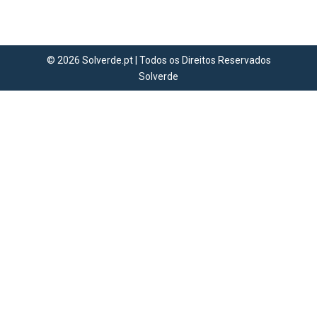
o futebol por lá. Ouve a conversa aqui
👇
© 2026 Solverde.pt | Todos os Direitos Reservados
Solverde