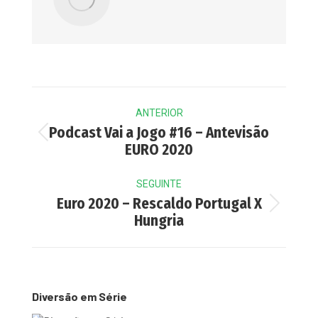
Post
ANTERIOR
navigation
Podcast Vai a Jogo #16 – Antevisão
Previous
EURO 2020
post:
SEGUINTE
Euro 2020 – Rescaldo Portugal X
Next
Hungria
post:
Diversão em Série