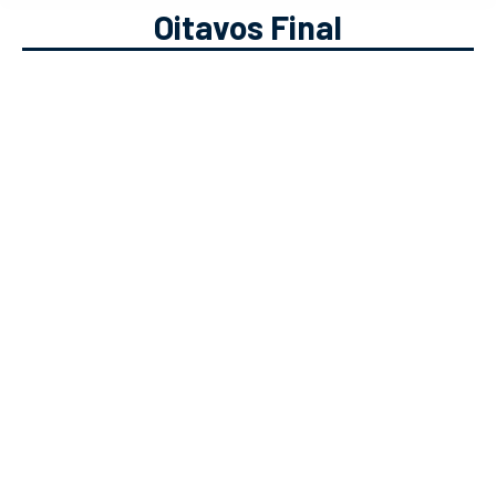
Oitavos Final
Antevisão dos Oitavos-de-Final
do Euro 2020 (jogos sábado e
domingo)
Futebol
Solverde.pt
25/06/2021
Agora que já conhecemos todos os
apurados para os oitavos de final do
Euro 2020, é hora de fazermos uma
antevisão! Descobre tudo neste post