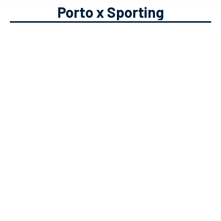
Porto x Sporting
Podcast Vai a Jogo #5 – O Clássico
Podcast
Solverde.pt
26/02/2021
No episódio 5 do podcast fomos a
jogo com o Jorge Bertochini e com o
João Castro. Uma conversa com
táctica e com muito humor sobre este
clássico – Porto x Sporting!