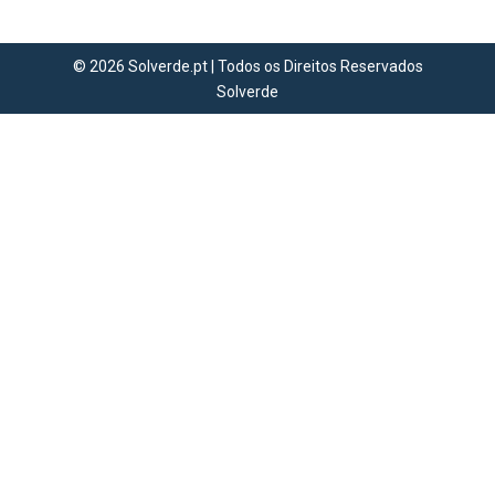
© 2026 Solverde.pt | Todos os Direitos Reservados
Solverde