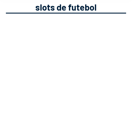
slots de futebol
3 slots de futebol dignas da
emoção dos relvados!
Casino
Solverde.pt
17/06/2021
2 Comments
A emoção dos relvados também pode
ser vivida no casino online da
Solverde.pt! Neste artigo mostramos-
te 3 slots de futebol imperdíveis.🍀