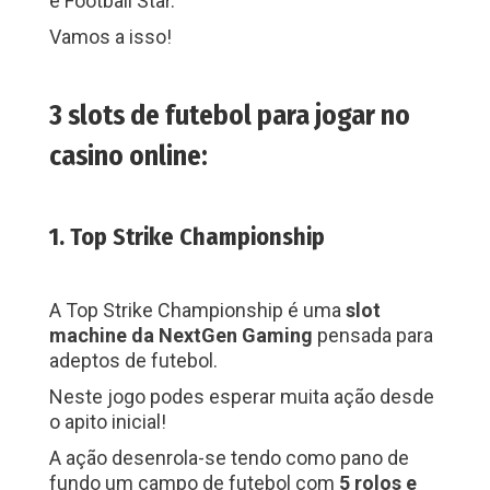
e Football Star.
Vamos a isso!
3 slots de futebol para jogar no
casino online:
1. Top Strike Championship
A Top Strike Championship é uma
slot
machine da NextGen Gaming
pensada para
adeptos de futebol.
Neste jogo podes esperar muita ação desde
o apito inicial!
A ação desenrola-se tendo como pano de
fundo um campo de futebol com
5 rolos e