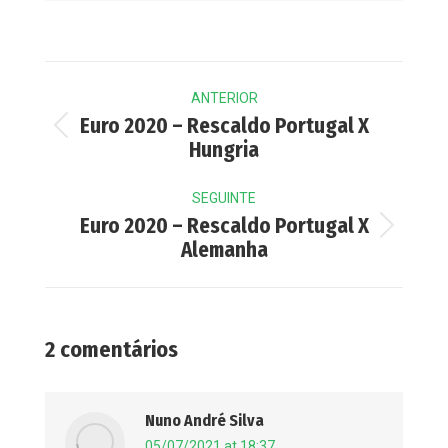
Post
ANTERIOR
navigation
Euro 2020 – Rescaldo Portugal X
Previous
Hungria
post:
SEGUINTE
Euro 2020 – Rescaldo Portugal X
Next
Alemanha
post:
2 comentários
Nuno André Silva
says:
05/07/2021 at 18:37