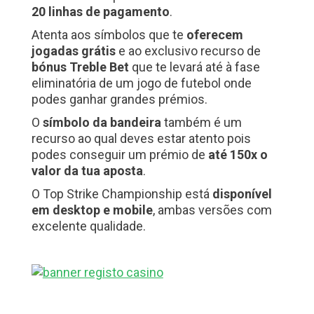
20 linhas de pagamento
.
Atenta aos símbolos que te
oferecem
jogadas grátis
e ao exclusivo recurso de
bónus Treble Bet
que te levará até à fase
eliminatória de um jogo de futebol onde
podes ganhar grandes prémios.
O
símbolo da bandeira
também é um
recurso ao qual deves estar atento pois
podes conseguir um prémio de
até 150x o
valor da tua aposta
.
O Top Strike Championship está
disponível
em
desktop e mobile
, ambas versões com
excelente qualidade.