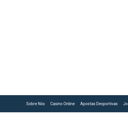
 de ares
bol que beneficiariam com uma mudança de ares! Conhec
técnicos.
Sobre Nós
Casino Online
Apostas Desportivas
Jo