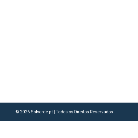
3 treinadores que deviam mudar
Futebol
Solverde.pt
22/03/2021
Descobre os 3 treinadores de fute
quais os possíveis destinos destes 
© 2026 Solverde.pt | Todos os Direitos Reservados