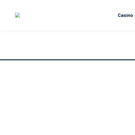
Casino