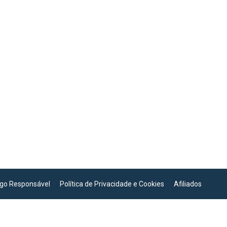
e o porquê das nossas escolhas e
go Responsável
Política de Privacidade e Cookies
Afiliados