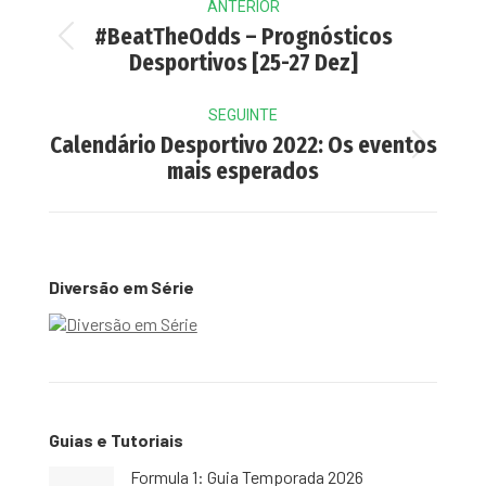
ANTERIOR
navigation
#BeatTheOdds – Prognósticos
Previous
Desportivos [25-27 Dez]
post:
SEGUINTE
Calendário Desportivo 2022: Os eventos
Next
mais esperados
post:
Diversão em Série
Guias e Tutoriais
Formula 1: Guia Temporada 2026