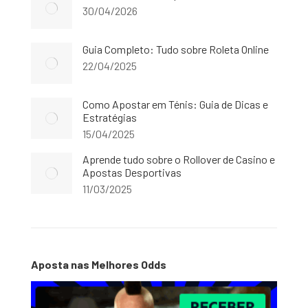
30/04/2026
Guia Completo: Tudo sobre Roleta Online
22/04/2025
Como Apostar em Ténis: Guia de Dicas e
Estratégias
15/04/2025
Aprende tudo sobre o Rollover de Casino e
Apostas Desportivas
11/03/2025
Aposta nas Melhores Odds