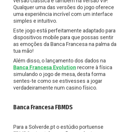
versão clássica e também na versão VIP.
Qualquer uma das versões do jogo oferece
uma experiência incrível com um interface
simples e intuitivo.
Este jogo está perfeitamente adaptado para
dispositivos mobile para que possas sentir
as emoções da Banca Francesa na palma da
tua mão!
Além disso, o lançamento dos dados na
Banca Francesa Evolution
recorre à física
simulando o jogo de mesa, desta forma
sentes-te como se estivesses a jogar
verdadeiramente num casino físico.
Banca Francesa FBMDS
Para a Solverde.pt o estúdio portuense