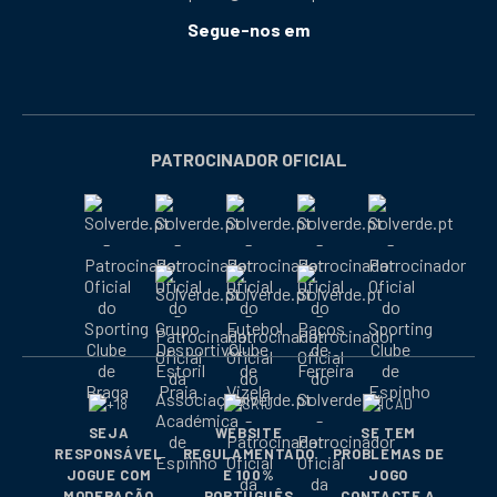
Segue-nos em
Facebook
Instagram
X
YouTube
Telegram
Tiktok
Podcast
abre
abre
abre
abre
abre
abre
abre
numa
numa
numa
numa
numa
numa
numa
nova
nova
nova
nova
nova
nova
nova
PATROCINADOR OFICIAL
janela
janela
janela
janela
janela
janela
janela
SEJA
WEBSITE
SE TEM
RESPONSÁVEL
REGULAMENTADO
PROBLEMAS DE
JOGUE COM
E 100%
JOGO
MODERAÇÃO
PORTUGUÊS
CONTACTE A