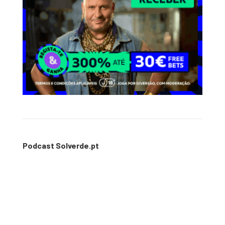
Podcast Solverde.pt