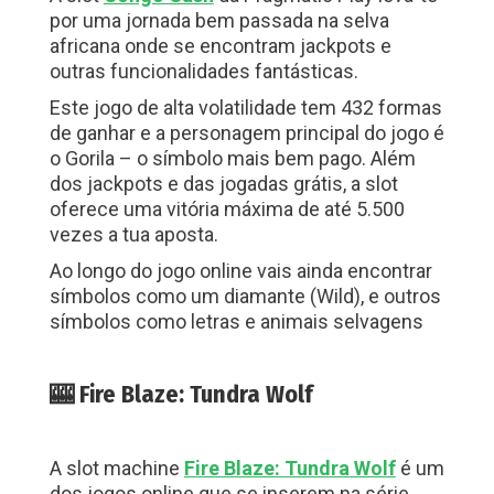
por uma jornada bem passada na selva
africana onde se encontram jackpots e
outras funcionalidades fantásticas.
Este jogo de alta volatilidade tem 432 formas
de ganhar e a personagem principal do jogo é
o Gorila – o símbolo mais bem pago. Além
dos jackpots e das jogadas grátis, a slot
oferece uma vitória máxima de até 5.500
vezes a tua aposta.
Ao longo do jogo online vais ainda encontrar
símbolos como um diamante (Wild), e outros
símbolos como letras e animais selvagens
🎰 Fire Blaze: Tundra Wolf
A slot machine
Fire Blaze: Tundra Wolf
é um
dos jogos online que se inserem na série