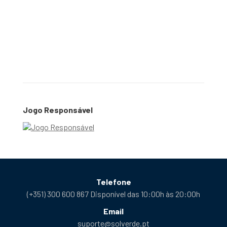
Jogo Responsável
Telefone
(+351) 300 600 867 Disponível das 10:00h às 20:00h
Email
suporte@solverde.pt