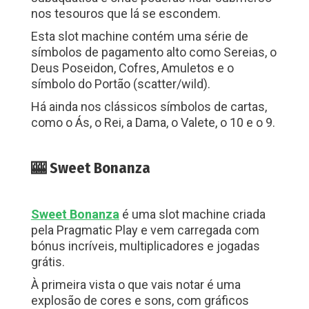
nos tesouros que lá se escondem.
Esta slot machine contém uma série de
símbolos de pagamento alto como Sereias, o
Deus Poseidon, Cofres, Amuletos e o
símbolo do Portão (scatter/wild).
Há ainda nos clássicos símbolos de cartas,
como o Ás, o Rei, a Dama, o Valete, o 10 e o 9.
🎰 Sweet Bonanza
Sweet Bonanza
é uma slot machine criada
pela Pragmatic Play e vem carregada com
bónus incríveis, multiplicadores e jogadas
grátis.
À primeira vista o que vais notar é uma
explosão de cores e sons, com gráficos