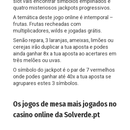
slot vais encontrar símbolos empilhados e
quatro misteriosos jackpots progressivos.
A temática deste jogo online é intemporal –
frutas. Frutas recheadas com
multiplicadores, wilds e jogadas grátis.
Senão repara, 3 laranjas, ameixas, limões ou
cerejas irão duplicar a tua aposta e podes
ainda ganhar 8x a tua aposta ao acertares em
três melões ou uvas.
O símbolo do jackpot é o par de 7 vermelhos
onde podes ganhar até 40x a tua aposta se
agrupares estes 3 símbolos.
Os jogos de mesa mais jogados no
casino online da Solverde.pt