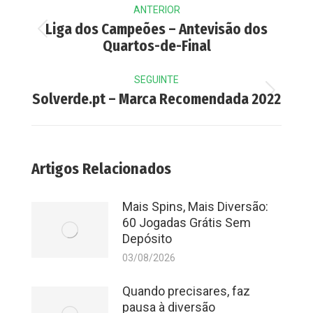
ANTERIOR
navigation
Liga dos Campeões – Antevisão dos
Previous
Quartos-de-Final
post:
SEGUINTE
Next
Solverde.pt – Marca Recomendada 2022
post:
Artigos Relacionados
Mais Spins, Mais Diversão:
60 Jogadas Grátis Sem
Depósito
03/08/2026
Quando precisares, faz
pausa à diversão