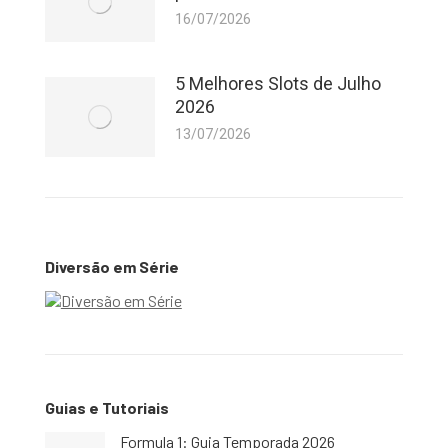
16/07/2026
5 Melhores Slots de Julho
2026
13/07/2026
Diversão em Série
Guias e Tutoriais
Formula 1: Guia Temporada 2026