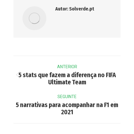
Autor:
Solverde.pt
Post
ANTERIOR
navigation
5 stats que fazem a diferença no FIFA
Previous
Ultimate Team
post:
SEGUINTE
5 narrativas para acompanhar na F1 em
Next
2021
post: