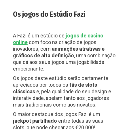
Os jogos do Estúdio Fazi
A Fazi é um estúdio de
jogos de casino
online
com foco na criação de jogos
inovadores, com
animações atrativas e
gráficos de alta definição
, uma combinação
que dá aos seus jogos uma jogabilidade
emocionante.
Os jogos deste estúdio serão certamente
apreciados por todos os
fãs de slots
clássicas
e, pela qualidade do seu design e
interatividade, apelam tanto aos jogadores
mais tradicionais como aos novatos.
O maior destaque dos jogos Fazi é um
jackpot partilhado
entre todas as suas
slots, que pode chegar aos €20.000!