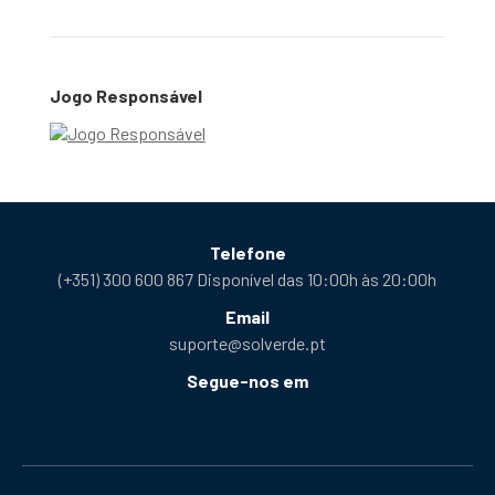
Jogo Responsável
Telefone
(+351) 300 600 867 Disponível das 10:00h às 20:00h
Email
suporte@solverde.pt
Segue-nos em
Facebook
Instagram
X
YouTube
Telegram
Tiktok
Podcast
abre
abre
abre
abre
abre
abre
abre
numa
numa
numa
numa
numa
numa
numa