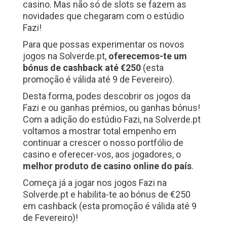
casino. Mas não só de slots se fazem as
novidades que chegaram com o estúdio
Fazi!
Para que possas experimentar os novos
jogos na Solverde.pt,
oferecemos-te um
bónus de cashback até €250
(esta
promoção é válida até 9 de Fevereiro).
Desta forma, podes descobrir os jogos da
Fazi e ou ganhas prémios, ou ganhas bónus!
Com a adição do estúdio Fazi, na Solverde.pt
voltamos a mostrar total empenho em
continuar a crescer o nosso portfólio de
casino e oferecer-vos, aos jogadores, o
melhor produto de casino online do país
.
Começa já a jogar nos jogos Fazi na
Solverde.pt e habilita-te ao bónus de €250
em cashback (esta promoção é válida até 9
de Fevereiro)!