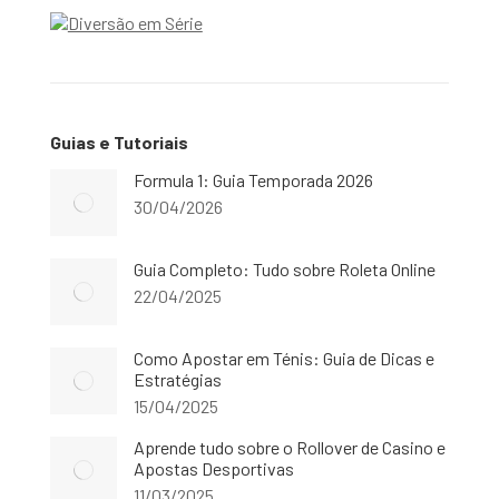
Guias e Tutoriais
Formula 1: Guia Temporada 2026
30/04/2026
Guia Completo: Tudo sobre Roleta Online
22/04/2025
Como Apostar em Ténis: Guia de Dicas e
Estratégias
15/04/2025
Aprende tudo sobre o Rollover de Casino e
Apostas Desportivas
11/03/2025