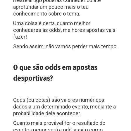
Neste artigo poderás conhecer ou até
aprofundar um pouco mais o teu
conhecimento sobre o tema.
Uma coisa é certa, quanto melhor
conheceres as odds, melhores apostas vais
fazer!
Sendo assim, não vamos perder mais tempo.
O que são odds em apostas
desportivas?
Odds (ou cotas) são valores numéricos
dados a um determinado evento, mediante a
probabilidade dele acontecer.
Quanto mais provável for o resultado do
evento, menor será a odd, assim como