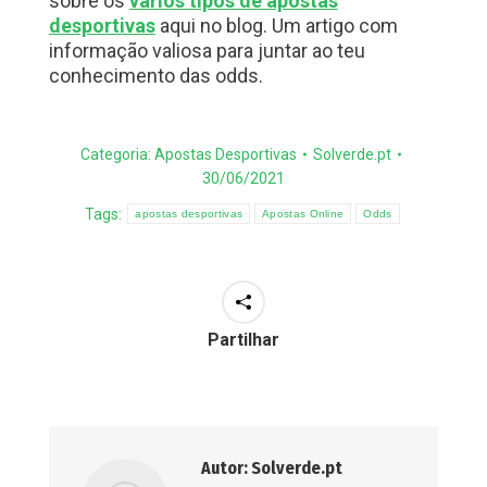
sobre os
vários tipos de apostas
desportivas
aqui no blog.
Um artigo com
informação valiosa para juntar ao teu
conhecimento das odds.
Categoria:
Apostas Desportivas
Solverde.pt
30/06/2021
Tags:
apostas desportivas
Apostas Online
Odds
Partilhar
Autor:
Solverde.pt