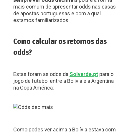
mais comum de apresentar odds nas casas
de apostas portuguesas e com a qual
estamos familiarizados.
Como calcular os retornos das
odds?
Estas foram as odds da
Solverde.pt
para o
jogo de futebol entre a Bolívia e a Argentina
na Copa América:
Como podes ver acima a Bolívia estava com