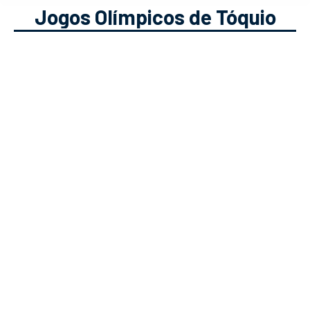
Jogos Olímpicos de Tóquio
5 desportos que já foram
olímpicos (?)
Modalidades Desportivas
Solverde.pt
20/07/2021
Sabias que “artes” ou “barcos a motor”
já foram desportos olímpicos?
Conhece aqui estes e outros
desportos bizarros que já foram às