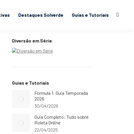
tivas
Destaques Solverde
Guias e Tutoriais
Search:
Diversão em Série
Guias e Tutoriais
Formula 1: Guia Temporada
2026
30/04/2026
Guia Completo: Tudo sobre
Roleta Online
22/04/2025