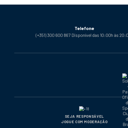
Telefone
(+351) 300 600 867 Disponível das 10:00h às 20:
SEJA RESPONSÁVEL
JOGUE COM MODERAÇÃO