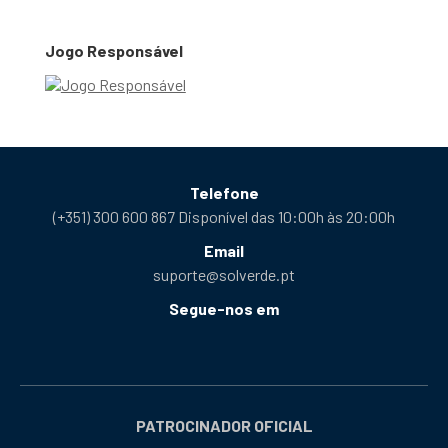
Jogo Responsável
Telefone
(+351) 300 600 867 Disponível das 10:00h às 20:00h
Email
suporte@solverde.pt
Segue-nos em
Facebook
Instagram
X
YouTube
Telegram
Tiktok
Podcast
abre
abre
abre
abre
abre
abre
abre
numa
numa
numa
numa
numa
numa
numa
nova
nova
nova
nova
nova
nova
nova
PATROCINADOR OFICIAL
janela
janela
janela
janela
janela
janela
janela