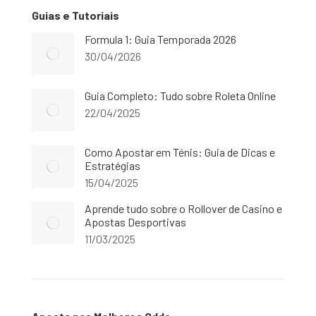
Guias e Tutoriais
Formula 1: Guia Temporada 2026
30/04/2026
Guia Completo: Tudo sobre Roleta Online
22/04/2025
Como Apostar em Ténis: Guia de Dicas e
Estratégias
15/04/2025
Aprende tudo sobre o Rollover de Casino e
Apostas Desportivas
11/03/2025