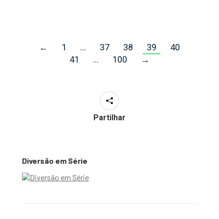
←
1
…
37
38
39
40
41
…
100
→
Partilhar
Diversão em Série