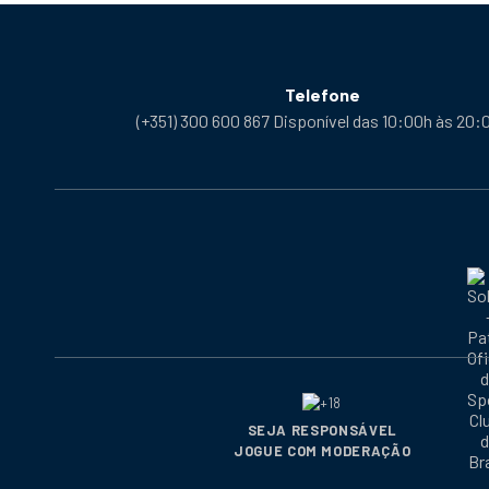
Telefone
(+351) 300 600 867 Disponível das 10:00h às 20:
SEJA RESPONSÁVEL
JOGUE COM MODERAÇÃO