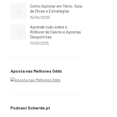
Como Apostar em Ténis: Guia
de Dicas e Estratégias
15/04/2025
Aprende tudo sobre o
Rollover de Casino e Apostas
Desportivas
11/03/2025
Aposta nas Melhores Odds
Podcast Solverde.pt