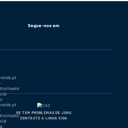
Segue-nos em
Facebook
Instagram
X
YouTube
Telegram
Tiktok
Podcast
abre
abre
abre
abre
abre
abre
abre
numa
numa
numa
numa
numa
numa
numa
nova
nova
nova
nova
nova
nova
nova
janela
janela
janela
janela
janela
janela
janela
SE TEM PROBLEMAS DE JOGO
CONTACTE A LINHA VIDA