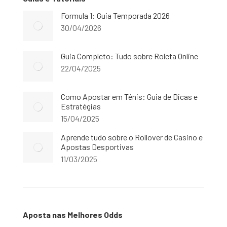
Formula 1: Guia Temporada 2026
30/04/2026
Guia Completo: Tudo sobre Roleta Online
22/04/2025
Como Apostar em Ténis: Guia de Dicas e
Estratégias
15/04/2025
Aprende tudo sobre o Rollover de Casino e
Apostas Desportivas
11/03/2025
Aposta nas Melhores Odds