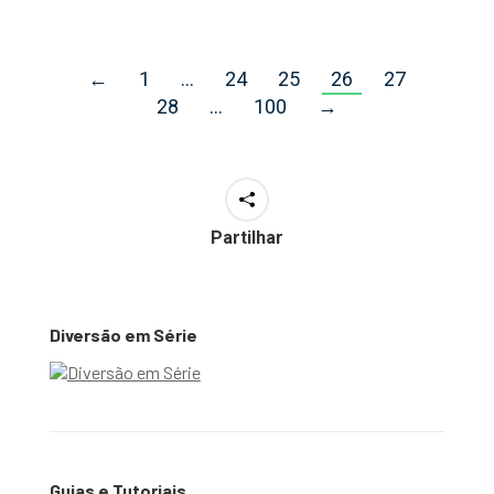
←
1
…
24
25
26
27
28
…
100
→
Partilhar
Diversão em Série
Guias e Tutoriais