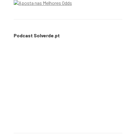
Podcast Solverde.pt