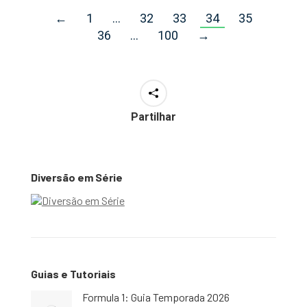
←
1
…
32
33
34
35
36
…
100
→
Partilhar
Diversão em Série
Guias e Tutoriais
Formula 1: Guia Temporada 2026