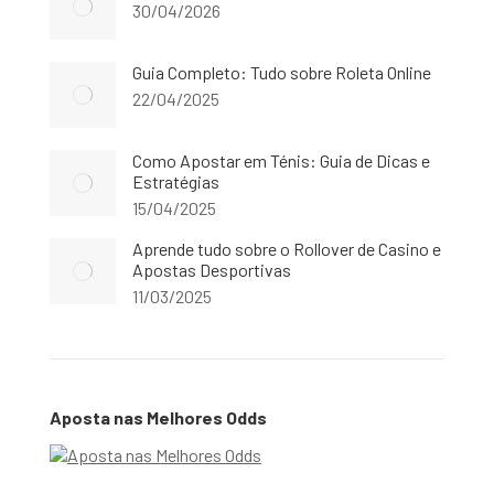
30/04/2026
Guia Completo: Tudo sobre Roleta Online
22/04/2025
Como Apostar em Ténis: Guia de Dicas e
Estratégias
15/04/2025
Aprende tudo sobre o Rollover de Casino e
Apostas Desportivas
11/03/2025
Aposta nas Melhores Odds