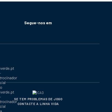
Segue-nos em
Facebook
Instagram
X
YouTube
Telegram
Tiktok
Podcast
abre
abre
abre
abre
abre
abre
abre
numa
numa
numa
numa
numa
numa
numa
nova
nova
nova
nova
nova
nova
nova
janela
janela
janela
janela
janela
janela
janela
SE TEM PROBLEMAS DE JOGO
CONTACTE A LINHA VIDA