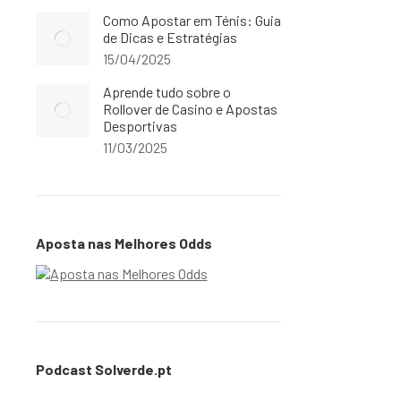
Como Apostar em Ténis: Guia
de Dicas e Estratégias
15/04/2025
Aprende tudo sobre o
Rollover de Casino e Apostas
Desportivas
11/03/2025
Aposta nas Melhores Odds
Podcast Solverde.pt