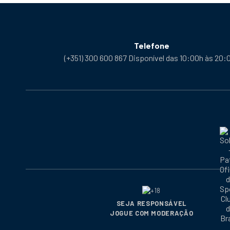
Telefone
(+351) 300 600 867 Disponível das 10:00h às 20:
SEJA RESPONSÁVEL
JOGUE COM MODERAÇÃO