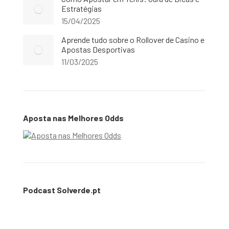
Estratégias
15/04/2025
Aprende tudo sobre o Rollover de Casino e
Apostas Desportivas
11/03/2025
Aposta nas Melhores Odds
Podcast Solverde.pt