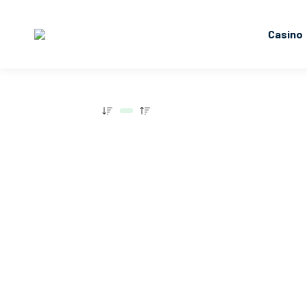
Casino
Open da Austrália – Antevisão