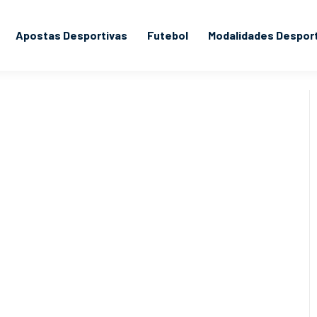
Apostas Desportivas
Futebol
Modalidades Despor
Liga dos Campeões: Um guia