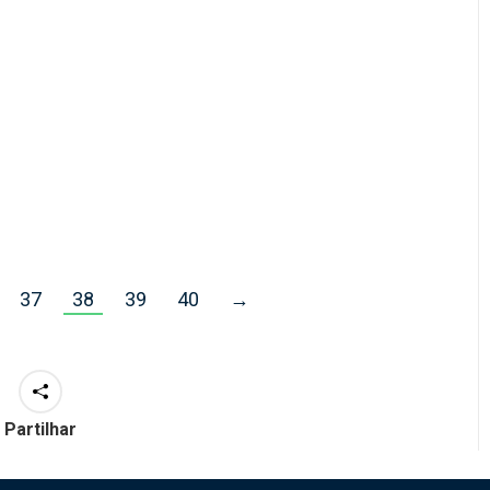
legado de Kobe e a NBA em
2021
Podcast
29/01/2021
Ricardo Brito Reis falou no Podcast da
Solverde.pt sobre o legado de Kobe
Bryant na…
Ler mais
37
38
39
40
→
Partilhar